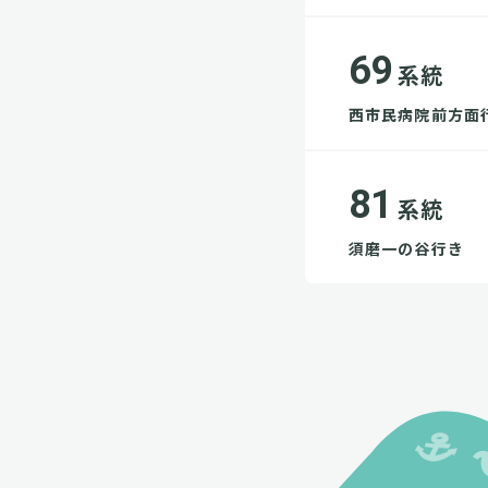
69
系統
西市民病院前方面
81
系統
須磨一の谷行き