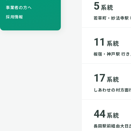
5
系統
事業者の方へ
採用情報
若草町・妙法寺駅 
11
系統
板宿・神戸駅 行き
17
系統
しあわせの村方面
44
系統
長田駅前経由大日