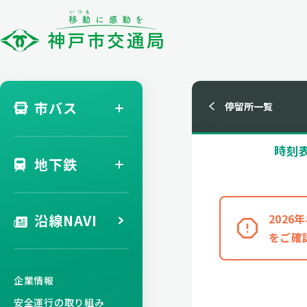
市バス
停留所一覧
時刻
地下鉄
沿線NAVI
202
をご確
企業情報
安全運行の取り組み