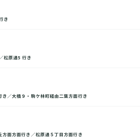
行き
／松原通5 行き
行き／大橋９・駒ケ林町経由二葉方面行き
丘方面方面行き／松原通５丁目方面行き