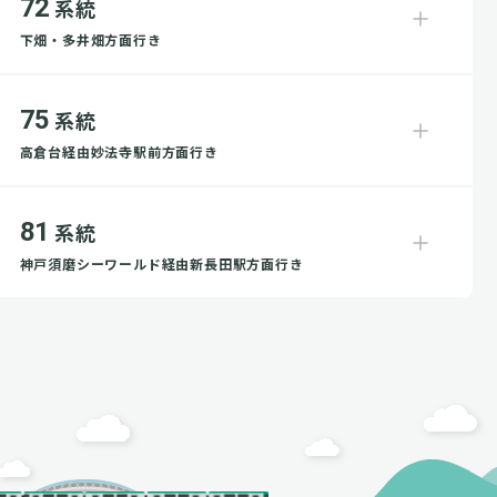
72
系統
下畑・多井畑方面行き
75
系統
高倉台経由妙法寺駅前方面行き
81
系統
神戸須磨シーワールド経由新長田駅方面行き