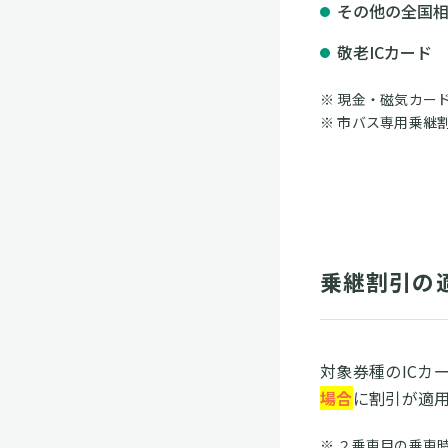
その他の全国
敬老ICカード
現金・磁気カー
市バス専用乗継
乗継割引の
対象券種のICカ
場合
に割引が適
２乗車目の乗車