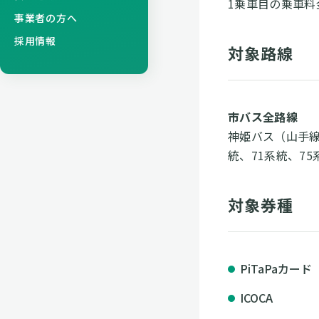
1乗車目の乗車料
事業者の方へ
採用情報
対象路線
市バス全路線
神姫バス（山手線、
統、71系統、7
対象券種
PiTaPaカード
ICOCA