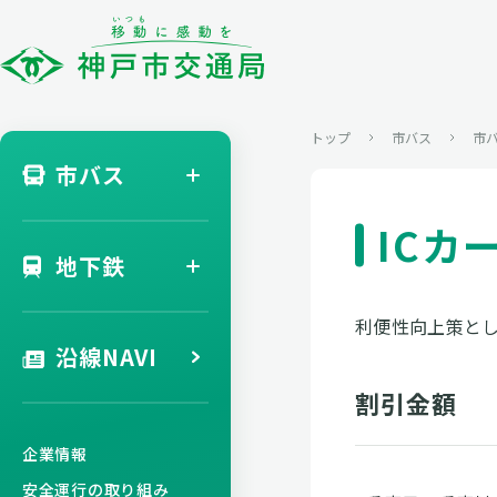
トップ
市バス
市
市バス
ICカ
地下鉄
利便性向上策とし
沿線NAVI
割引金額
企業情報
安全運行の取り組み