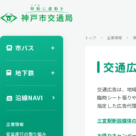
トップ
企業情報
市バス
交通
地下鉄
交通広告は、地
沿線NAVI
臨時シート張り
指定した広告代
三宮駅新設媒体の
企業情報
安全運行の取り組み
お得なキャンペ