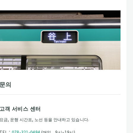
문의
고객 서비스 센터
요금, 운행 시간표, 노선 등을 안내하고 있습니다.
TEL：
078-321-0484
(매일 9시~19시)