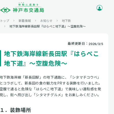
トップ
新着情報
お知らせ
地下鉄
地下鉄海岸線新長田駅『はらぺこ地下道』～空腹危険～
最終更新日：
2026/3/5
地下鉄海岸線新長田駅『はらぺこ
地下道』～空腹危険～
地下鉄海岸線「新長田駅」の地下通路に、「シタマチコウベ」
とコラボして、新長田の食の魅力をPRする装飾を行いました。
空腹で通ると危険な「はらぺこ地下道」で美味しい違和感を発
見し、街へ飛び出し「シタマチグルメ」をお楽しみください。
１．装飾場所