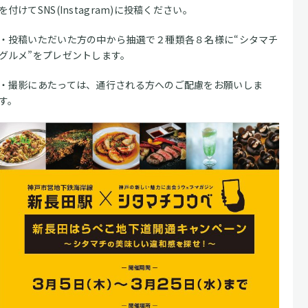
を付けてSNS(Instagram)に投稿ください。
・投稿いただいた方の中から抽選で２種類各８名様に“シタマチ
グルメ”をプレゼントします。
・撮影にあたっては、通行される方へのご配慮をお願いしま
す。