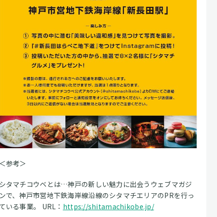
＜参考＞
シタマチコウベとは…神戸の新しい魅力に出会うウェブマガジ
ンで、神戸市営地下鉄海岸線沿線のシタマチエリアのPRを行っ
ている事業。 URL：
https://shitamachikobe.jp/