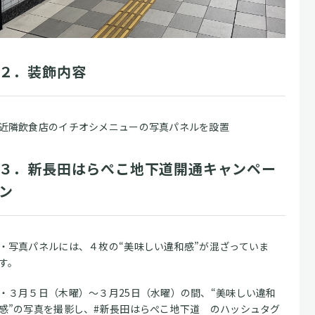
２．装飾内容
近隣飲食店のイチオシメニューの写真パネルを設置
３．新長田はらぺこ地下道開通キャンペー
ン
・写真パネルには、４枚の“美味しい違和感”が混ざっていま
す。
・３月５日（木曜）～３月25日（水曜）の間、“美味しい違和
感”の写真を撮影し、#新長田はらぺこ地下道 のハッシュタグ