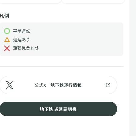
凡例
平常運転
遅延あり
運転見合わせ
公式X 地下鉄運行情報
地下鉄 遅延証明書