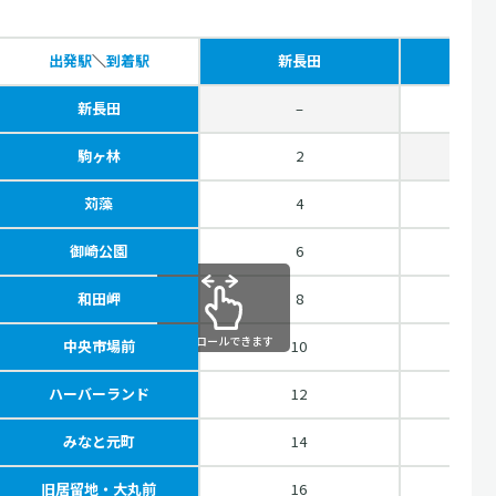
出発駅
＼
到着駅
新長田
駒
新長田
–
駒ヶ林
2
苅藻
4
御崎公園
6
和田岬
8
スクロールできます
中央市場前
10
ハーバーランド
12
みなと元町
14
旧居留地・大丸前
16