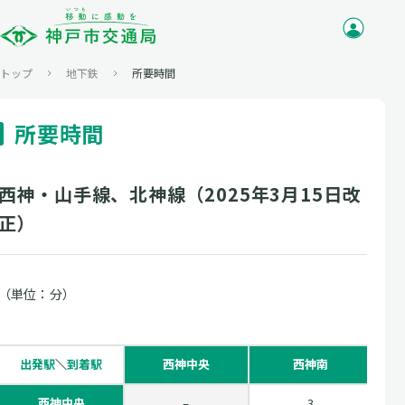
トップ
地下鉄
所要時間
所要時間
西神・山手線、北神線（2025年3月15日改
正）
（単位：分）
出発駅
＼
到着駅
西神中央
西神南
西神中央
–
3