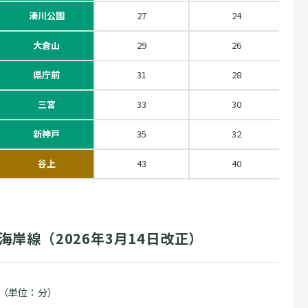
湊川公園
27
24
大倉山
29
26
県庁前
31
28
三宮
33
30
新神戸
35
32
谷上
43
40
海岸線（2026年3月14日改正）
（単位：分）