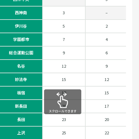
西神南
3
–
伊川谷
5
2
学園都市
7
4
総合運動公園
9
6
名谷
12
9
妙法寺
15
12
板宿
18
15
新長田
20
17
スクロールできます
長田
23
20
上沢
25
22