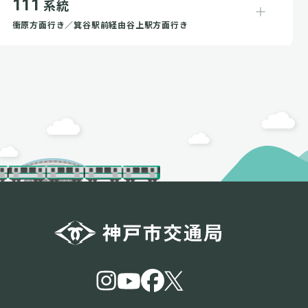
111
系統
衝原方面行き／箕谷駅前経由谷上駅方面行き