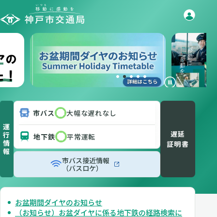
市バス
大幅な遅れなし
運
遅延
行
地下鉄
平常運転
情
証明書
報
市バス接近情報
（バスロケ）
お盆期間ダイヤのお知らせ
（お知らせ）お盆ダイヤに係る地下鉄の経路検索に