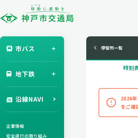
市バス
停留所一覧
時刻
地下鉄
沿線NAVI
202
をご確
企業情報
安全運行の取り組み