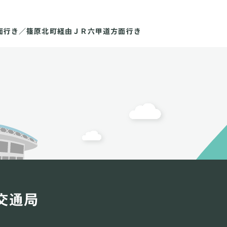
面行き／篠原北町経由ＪＲ六甲道方面行き