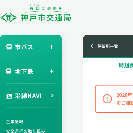
市バス
停留所一覧
時刻
地下鉄
沿線NAVI
202
をご確
企業情報
安全運行の取り組み