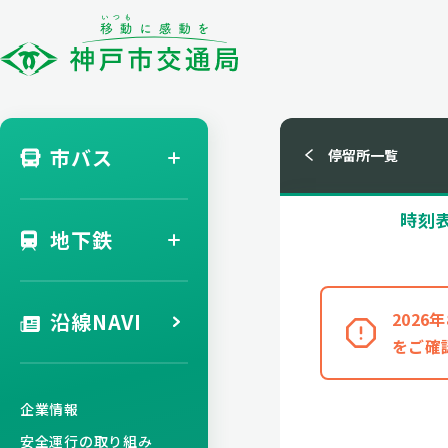
市バス
停留所一覧
時刻
地下鉄
沿線NAVI
202
をご確
企業情報
安全運行の取り組み