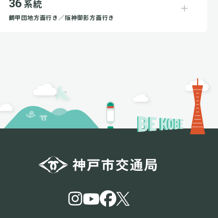
36
系統
鶴甲団地方面行き／阪神御影方面行き