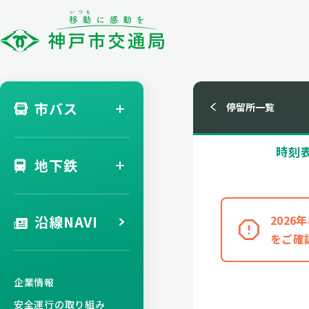
市バス
停留所一覧
時刻
地下鉄
沿線NAVI
202
をご確
企業情報
安全運行の取り組み