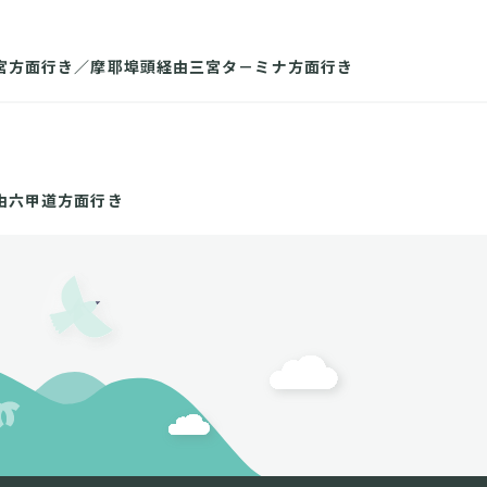
宮方面行き／摩耶埠頭経由三宮タ－ミナ方面行き
由六甲道方面行き