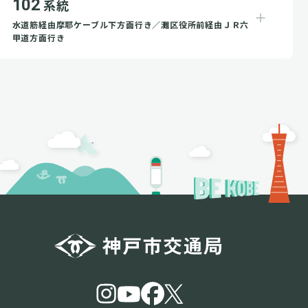
102
系統
水道筋経由摩耶ケーブル下方面行き／灘区役所前経由ＪＲ六
甲道方面行き