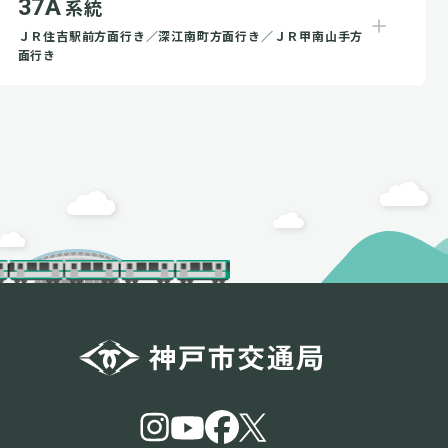
37A
系統
ＪＲ住吉駅前方面行き／深江南町方面行き／ＪＲ甲南山手方
面行き