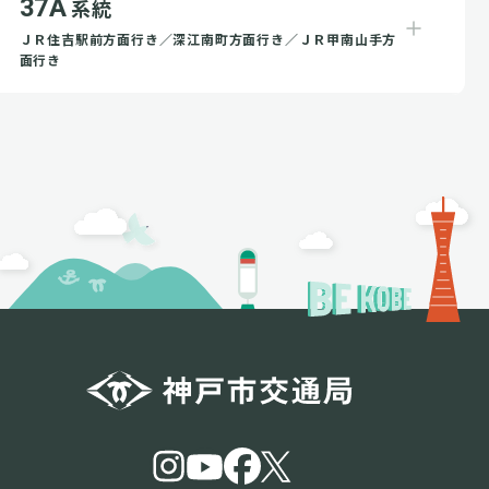
37A
系統
ＪＲ住吉駅前方面行き／深江南町方面行き／ＪＲ甲南山手方
面行き