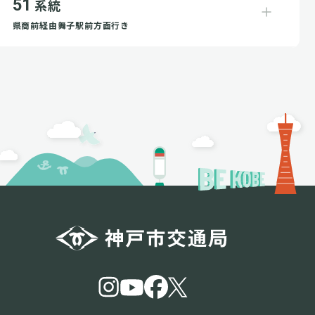
51
系統
県商前経由舞子駅前方面行き