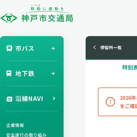
市バス
停留所一覧
時刻
地下鉄
沿線NAVI
202
をご確
企業情報
安全運行の取り組み