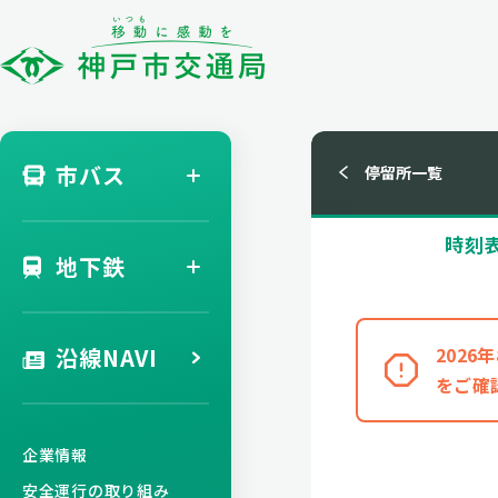
市バス
停留所一覧
時刻
地下鉄
沿線NAVI
202
をご確
企業情報
安全運行の取り組み