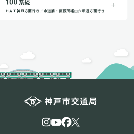
100
系統
ＨＡＴ神戸方面行き／水道筋・区役所経由六甲道方面行き