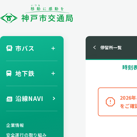
市バス
停留所一覧
時刻
地下鉄
沿線NAVI
202
をご確
企業情報
安全運行の取り組み