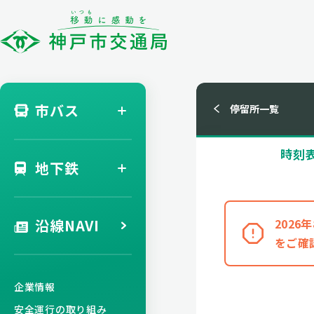
市バス
停留所一覧
時刻
地下鉄
沿線NAVI
202
をご確
企業情報
安全運行の取り組み