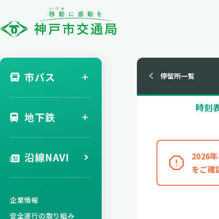
市バス
停留所一覧
時刻
地下鉄
沿線NAVI
202
をご確
企業情報
安全運行の取り組み