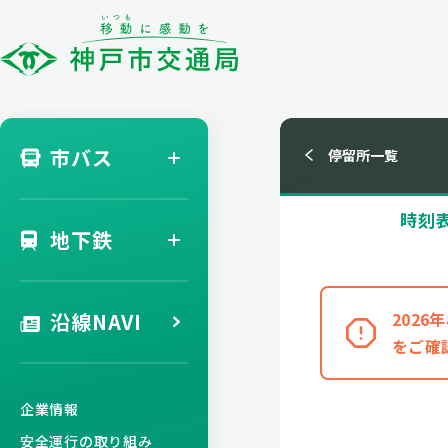
市バス
停留所一覧
時刻
地下鉄
沿線NAVI
202
をご確
企業情報
安全運行の取り組み