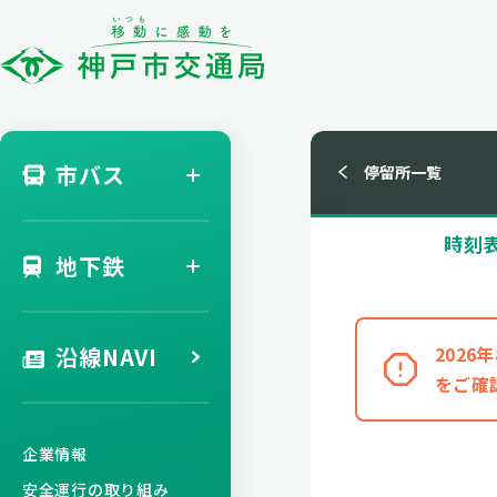
市バス
停留所一覧
時刻
地下鉄
沿線NAVI
202
をご確
企業情報
安全運行の取り組み