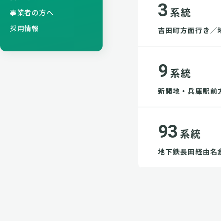
3
系統
事業者の方へ
採用情報
吉田町方面行き／
9
系統
新開地・兵庫駅前
93
系統
地下鉄長田経由名