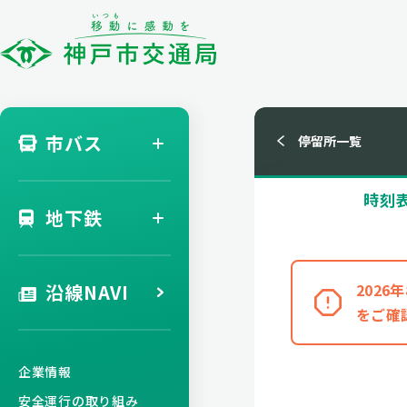
市バス
停留所一覧
時刻
地下鉄
沿線NAVI
202
をご確
企業情報
安全運行の取り組み