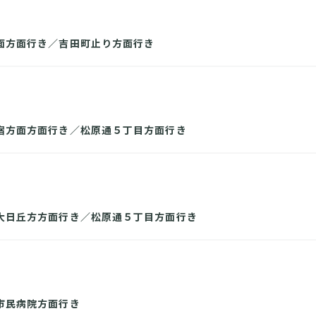
面方面行き／吉田町止り方面行き
宿方面方面行き／松原通５丁目方面行き
大日丘方方面行き／松原通５丁目方面行き
市民病院方面行き