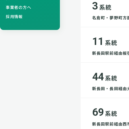
3
系統
事業者の方へ
採用情報
名倉町・夢野町方
11
系統
新長田駅前経由板
44
系統
新長田・長田経由
69
系統
新長田駅前経由西