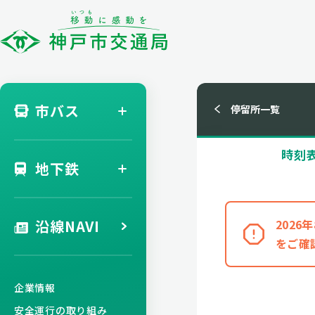
市バス
停留所一覧
時刻
地下鉄
沿線NAVI
202
をご確
企業情報
安全運行の取り組み