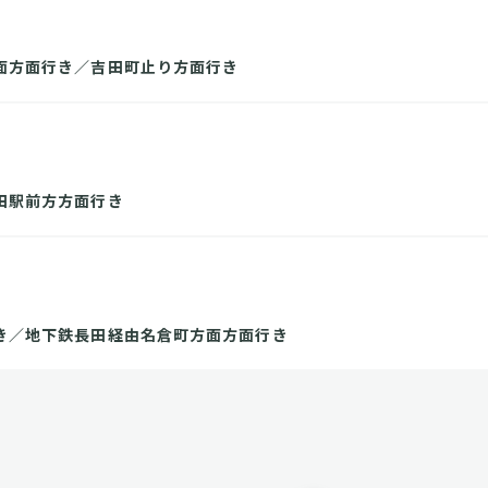
面方面行き／吉田町止り方面行き
田駅前方方面行き
き／地下鉄長田経由名倉町方面方面行き