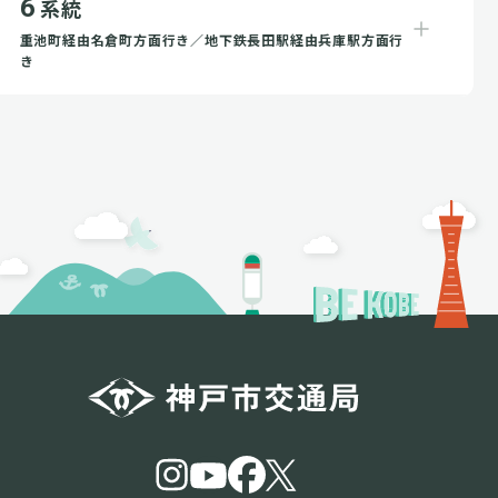
6
系統
重池町経由名倉町方面行き／地下鉄長田駅経由兵庫駅方面行
き