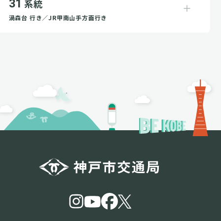
31
系統
渦森台 行き／JR甲南山手方面行き