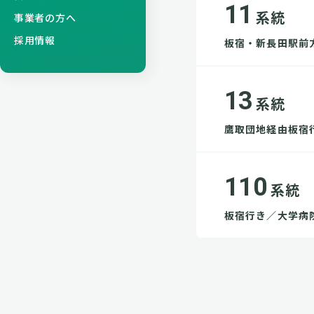
11
系統
事業者の方へ
採用情報
板宿・新長田駅前
13
系統
鷹取団地経由板宿
110
系統
板宿行き／大学病