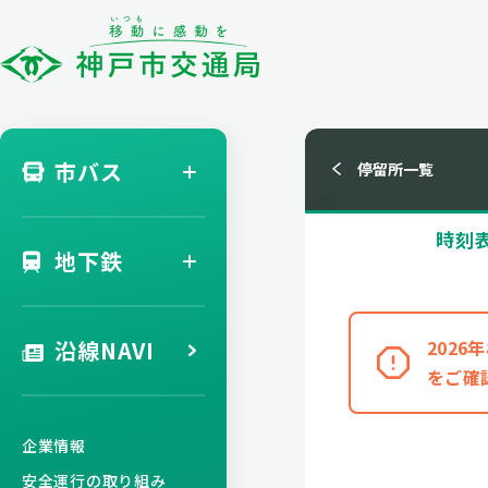
市バス
停留所一覧
時刻
地下鉄
沿線NAVI
202
をご確
企業情報
安全運行の取り組み