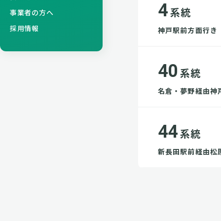
4
系統
事業者の方へ
採用情報
神戸駅前方面行き
40
系統
名倉・夢野経由神
44
系統
新長田駅前経由松