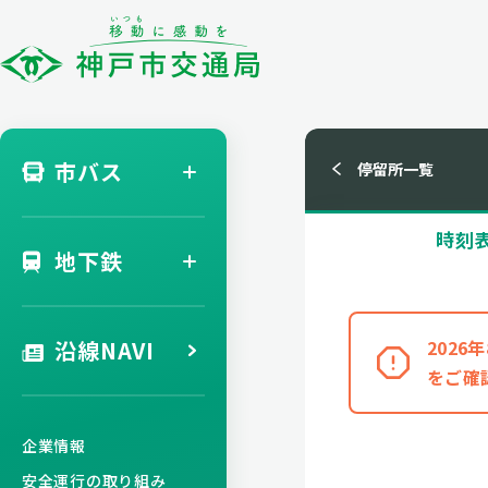
市バス
停留所一覧
時刻
地下鉄
沿線NAVI
202
をご確
企業情報
安全運行の取り組み