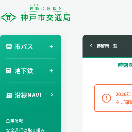
市バス
停留所一覧
時刻
地下鉄
沿線NAVI
202
をご確
企業情報
安全運行の取り組み