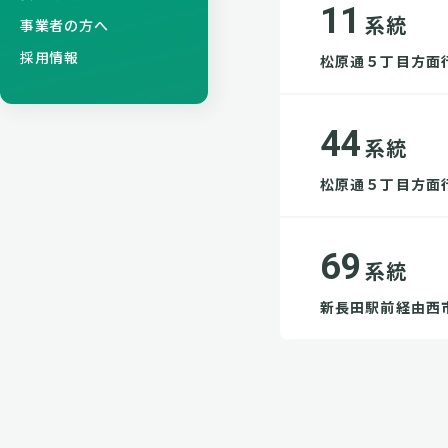
11
系統
事業者の方へ
採用情報
松原通５丁目方面
44
系統
松原通５丁目方面
69
系統
新長田駅前経由西