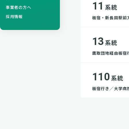
11
系統
事業者の方へ
採用情報
板宿・新長田駅前
13
系統
鷹取団地経由板宿
110
系統
板宿行き／大学病