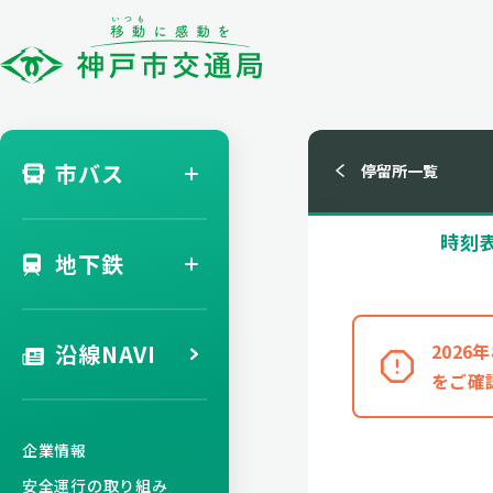
市バス
停留所一覧
時刻
地下鉄
沿線NAVI
202
をご確
企業情報
安全運行の取り組み