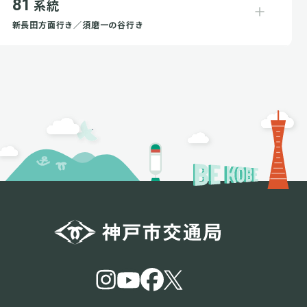
81
系統
新長田方面行き／須磨一の谷行き