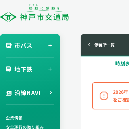
市バス
停留所一覧
時刻
地下鉄
沿線NAVI
202
をご確
企業情報
安全運行の取り組み