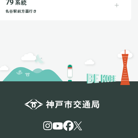
79
系統
名谷駅前方面行き