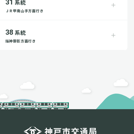
31
系統
ＪＲ甲南山手方面行き
38
系統
阪神御影方面行き