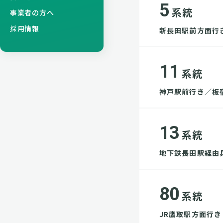
5
系統
事業者の方へ
採用情報
新長田駅前方面行
11
系統
神戸駅前行き／板
13
系統
地下鉄長田駅経由
80
系統
JR鷹取駅方面行き