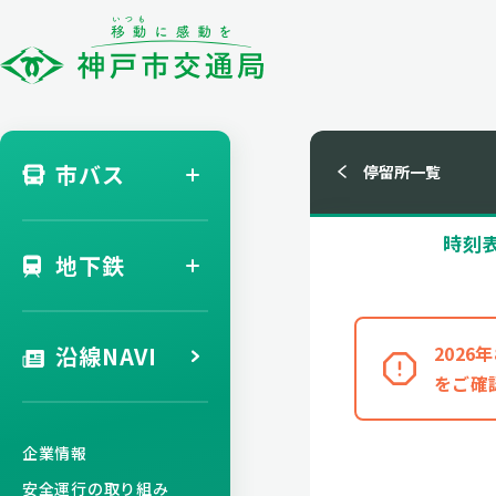
市バス
停留所一覧
時刻
地下鉄
沿線NAVI
202
をご確
企業情報
安全運行の取り組み