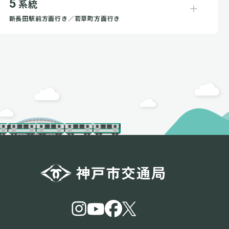
5
系統
新長田駅前方面行き／若草町方面行き