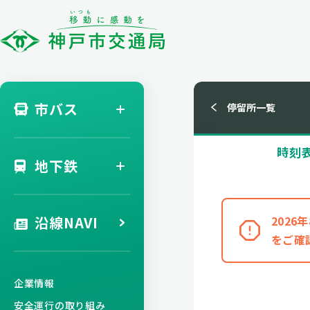
市バス
停留所一覧
時刻
地下鉄
沿線NAVI
202
をご確
企業情報
安全運行の取り組み