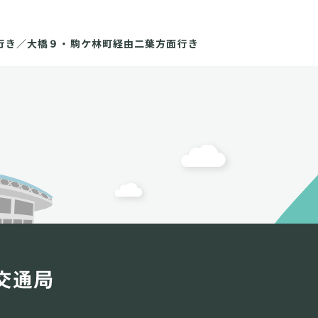
行き／大橋９・駒ケ林町経由二葉方面行き