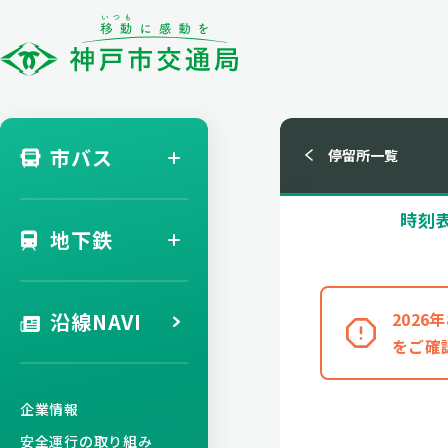
市バス
停留所一覧
時刻
地下鉄
沿線NAVI
202
をご確
企業情報
安全運行の取り組み