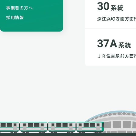
30
系統
事業者の方へ
採用情報
深江浜町方面方面
37A
系統
ＪＲ住吉駅前方面