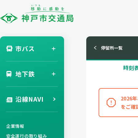
市バス
停留所一覧
時刻
地下鉄
沿線NAVI
202
をご確
企業情報
安全運行の取り組み