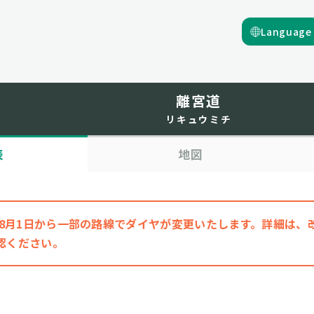
Language
離宮道
リキュウミチ
表
地図
6年8月1日から一部の路線でダイヤが変更いたします。詳細は
認ください。