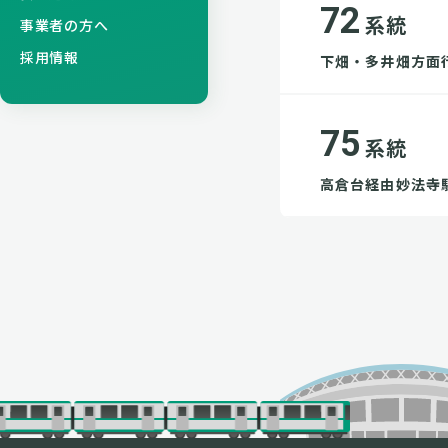
72
系統
事業者の方へ
採用情報
下畑・多井畑方面
75
系統
高倉台経由妙法寺