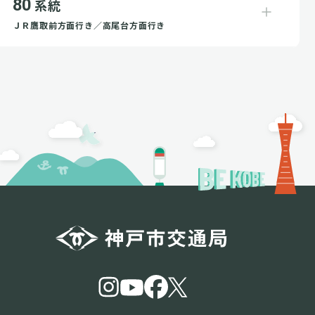
80
系統
ＪＲ鷹取前方面行き／高尾台方面行き