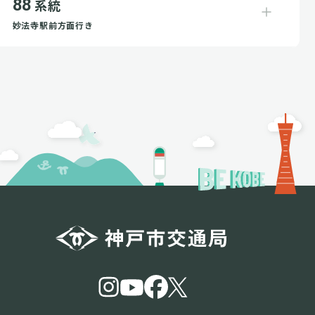
88
系統
妙法寺駅前方面行き