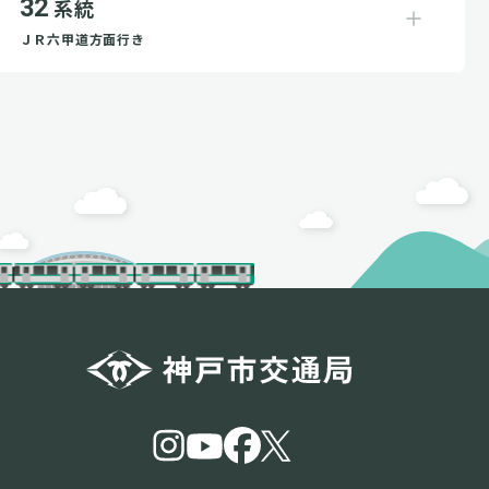
32
系統
ＪＲ六甲道方面行き