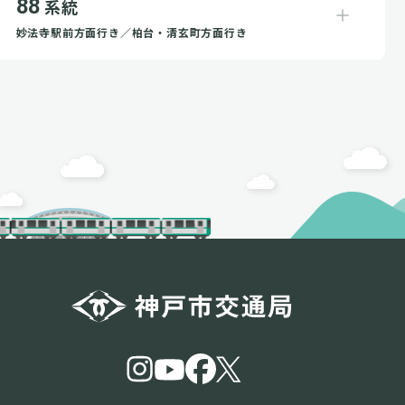
88
系統
妙法寺駅前方面行き／柏台・清玄町方面行き