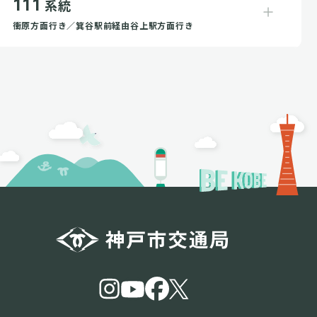
111
系統
衝原方面行き／箕谷駅前経由谷上駅方面行き